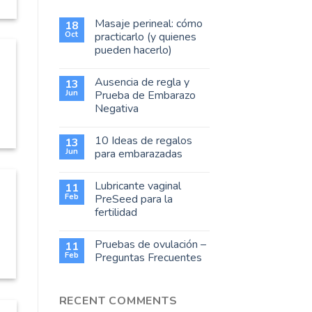
Masaje perineal: cómo
18
Oct
practicarlo (y quienes
pueden hacerlo)
Ausencia de regla y
13
Jun
Prueba de Embarazo
Negativa
10 Ideas de regalos
13
Jun
para embarazadas
Lubricante vaginal
11
Feb
PreSeed para la
fertilidad
Pruebas de ovulación –
11
Feb
Preguntas Frecuentes
RECENT COMMENTS