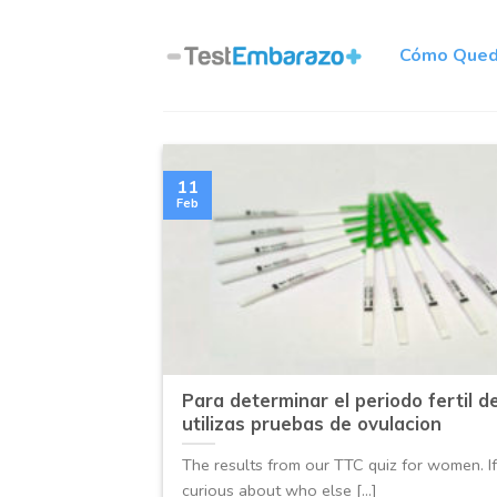
Skip
to
Cómo Qued
content
11
Feb
Para determinar el periodo fertil d
utilizas pruebas de ovulacion
The results from our TTC quiz for women. If
curious about who else [...]