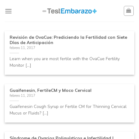
Skip
to
content
Revisión de OvaCue: Prediciendo la Fertilidad con Siete
Días de Anticipación
febrero 11, 2017
Learn when you are most fertile with the OvaCue Fertility
Monitor [...]
Guaifenesin, FertileCM y Moco Cervical
febrero 11, 2017
Guaifenesin Cough Syrup or Fertile CM for Thinning Cervical
Mucus or Fluids? [...]
Síndrome de Ovarios Poliquísticos e Infertilidad |