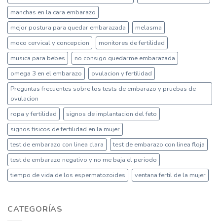
manchas en la cara embarazo
mejor postura para quedar embarazada
melasma
moco cervical y concepcion
monitores de fertilidad
musica para bebes
no consigo quedarme embarazada
omega 3 en el embarazo
ovulacion y fertilidad
Preguntas frecuentes sobre los tests de embarazo y pruebas de
ovulacion
ropa y fertilidad
signos de implantacion del feto
signos fisicos de fertilidad en la mujer
test de embarazo con linea clara
test de embarazo con linea floja
test de embarazo negativo y no me baja el periodo
tiempo de vida de los espermatozoides
ventana fertil de la mujer
CATEGORÍAS