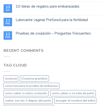
10 Ideas de regalos para embarazadas
13
Jun
Lubricante vaginal PreSeed para la fertilidad
11
Feb
Pruebas de ovulación – Preguntas Frecuentes
11
Feb
RECENT COMMENTS
TAG CLOUD
cloasma
Cloasma gravídico
como funciona la prueba de embarazo
como saber si estoy ovulando
como saber si se esta de parto
cuales son las 3 etapas del parto
escoger el nombre del bebe