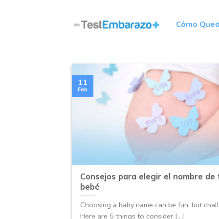
Skip
to
Cómo Qued
content
11
Feb
Consejos para elegir el nombre de 
bebé
Choosing a baby name can be fun, but chal
Here are 5 things to consider [...]