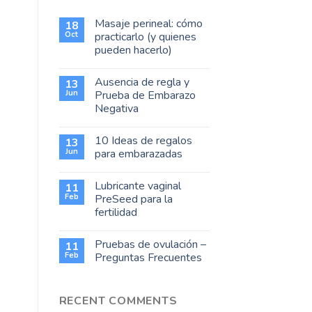
Masaje perineal: cómo
18
Oct
practicarlo (y quienes
pueden hacerlo)
Ausencia de regla y
13
Jun
Prueba de Embarazo
Negativa
10 Ideas de regalos
13
Jun
para embarazadas
Lubricante vaginal
11
Feb
PreSeed para la
fertilidad
Pruebas de ovulación –
11
Feb
Preguntas Frecuentes
RECENT COMMENTS