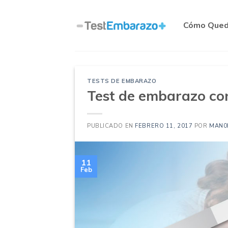
Skip
to
Cómo Qued
content
TESTS DE EMBARAZO
Test de embarazo con
PUBLICADO EN
FEBRERO 11, 2017
POR
MAN0
11
Feb