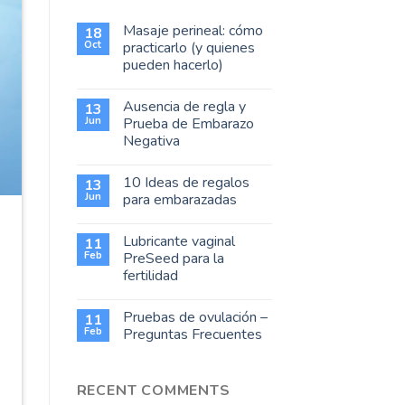
Masaje perineal: cómo
18
Oct
practicarlo (y quienes
pueden hacerlo)
Ausencia de regla y
13
Jun
Prueba de Embarazo
Negativa
10 Ideas de regalos
13
Jun
para embarazadas
Lubricante vaginal
11
Feb
PreSeed para la
fertilidad
Pruebas de ovulación –
11
Feb
Preguntas Frecuentes
RECENT COMMENTS