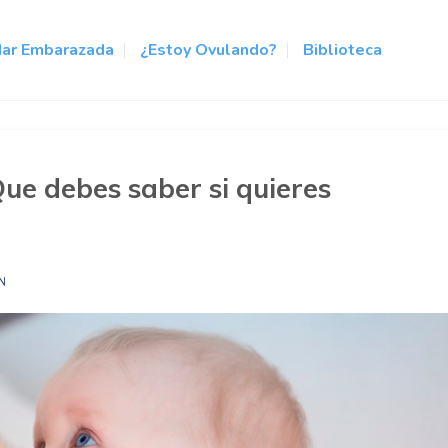
ar Embarazada
¿Estoy Ovulando?
Biblioteca
ue debes saber si quieres
N