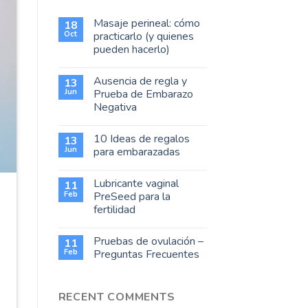
Masaje perineal: cómo
18
Oct
practicarlo (y quienes
pueden hacerlo)
Ausencia de regla y
13
Jun
Prueba de Embarazo
Negativa
10 Ideas de regalos
13
Jun
para embarazadas
Lubricante vaginal
11
Feb
PreSeed para la
fertilidad
Pruebas de ovulación –
11
Feb
Preguntas Frecuentes
RECENT COMMENTS