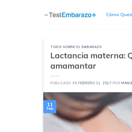
Skip
to
Cómo Qued
content
TODO SOBRE EL EMBARAZO
Lactancia materna: Q
amamantar
PUBLICADO EN
FEBRERO 11, 2017
POR
MAN0
11
Feb